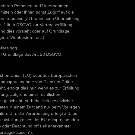
 anderen Personen und Unternehmen
mitteln oder ihnen sonst Zugriff auf die
en Erlaubnis (z.B. wenn eine Übermittlung
s. 1 lit. b DSGVO zur Vertragserfüllung
htung dies vorsieht oder auf Grundlage
gten, Webhostern, etc.).
eines sog.
auf Grundlage des Art. 28 DSGVO.
ischen Union (EU) oder des Europäischen
Inanspruchnahme von Diensten Dritter
t, erfolgt dies nur, wenn es zur Erfüllung
igung, aufgrund einer rechtlichen
n geschieht. Vorbehaltlich gesetzlicher
Daten in einem Drittland nur beim Vorliegen
n. D.h. die Verarbeitung erfolgt z.B. auf
Feststellung eines der EU entsprechenden
) oder Beachtung offiziell anerkannter
ertragsklauseln“).