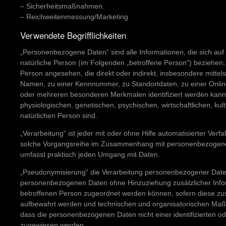
– Sicherheitsmaßnahmen.
– Reichweitenmessung/Marketing
Verwendete Begrifflichkeiten
„Personenbezogene Daten“ sind alle Informationen, die sich auf ei
natürliche Person (im Folgenden „betroffene Person“) beziehen; al
Person angesehen, die direkt oder indirekt, insbesondere mitt
Namen, zu einer Kennnummer, zu Standortdaten, zu einer Onlin
oder mehreren besonderen Merkmalen identifiziert werden kann,
physiologischen, genetischen, psychischen, wirtschaftlichen, kult
natürlichen Person sind.
„Verarbeitung“ ist jeder mit oder ohne Hilfe automatisierter Ver
solche Vorgangsreihe im Zusammenhang mit personenbezogenen 
umfasst praktisch jeden Umgang mit Daten.
„Pseudonymisierung“ die Verarbeitung personenbezogener Daten
personenbezogenen Daten ohne Hinzuziehung zusätzlicher Infor
betroffenen Person zugeordnet werden können, sofern diese zus
aufbewahrt werden und technischen und organisatorischen Maßn
dass die personenbezogenen Daten nicht einer identifizierten ode
zugewiesen werden.